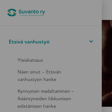
Pikapoistuminen
Valikko
Haku
Etsivä vanhustyö
Jokaisella on oikeus
Yleiskatsaus
turvalliseen
Näen sinut – Etsivän
ikääntymiseen
vanhustyön hanke
Kynnysten madaltaminen –
Ikääntyneiden liikkumisen
edistämisen hanke