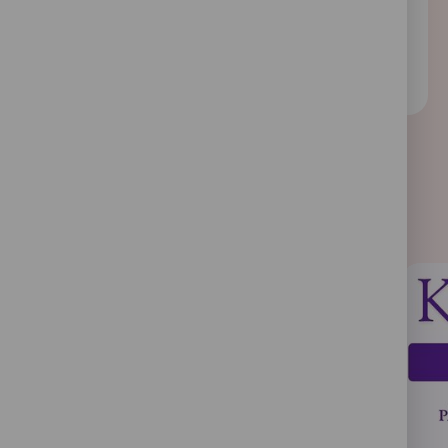
toteutetussa Ikääntyneiden kokemuksia arjen toimij
vahvistumisesta etsivässä vanhustyössä -opinnäytetyö
etsivän vanhustyön olevan myönteisen muutoksen al
voima –se käynnistää uusia toimintatapoja arjessa sek
ikääntyneiden kokemuksia omasta toimijuudesta.
Opinnäytetyön tekijöinä tulevat geronomit Petra Kesk
Szabó Metropolia Ammattikorkeakoulusta.
Ajankohtaista
Lue koko opinnäytetyö:
https://www.theseus.fi/bitstream/handle/10024/916
zabo.pdf?sequence=2&isAllowed=y