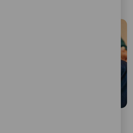
Jokainen vapaaehtoinen on meille
tärkeä!