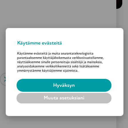
Hymynkin takaa saattaa löytyä
kokemus väkivallasta ja koetusta
uhkasta
Käytämme evästeitä
Käytämme evästeitä ja muita seurantateknologioita
Tule mukaan ehkäisemään vanhusten kokemaa
parantaaksemme käyttäjäkokemusta verkkosivustollamme,
näyttääksemme sinulle personoituja sisältöjä ja mainoksia,
väkivaltaa. Voit esimerkiksi ryhtyä vapaaehtoiseksi
analysoidaksemme verkkoliikennettä sekä lisätäksemme
ymmärrystämme käyttäjiemme sijainnista.
suvantolaiseksi, liittyä jäseneksemme tai tehdä
lahjoituksen. Voit myös kertoa meille yrityksestä, joka
Hyväksyn
saattaisi ryhtyä yrityslahjoittajaksi. Myös
testamenttaaminen meille on mahdollista.
Muuta asetuksiani
Lue lisää