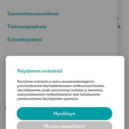
Yhdistys tekee lisäksi koulutusyhteistyötä useiden
sosiaali- ja terveysalan oppilaitosten,
Saavutettavuusseloste
ammattikorkeakoulujen ja yliopistojen kanssa jakaen
tietoa ikääntyneisiin kohdistuvasta kaltoinkohtelusta.
Tietosuojaseloste
Jos yhteisösi tai organisaatiosi on kiinnostunut
Evästekäytäntö
yhteistyöstä, kuten yhteisistä hankkeista,
ota
rohkeasti yhteyttä
.
Oppilaitosyhteistyössä mukana
Käytämme evästeitä
Käytämme evästeitä ja muita seurantateknologioita
parantaaksemme käyttäjäkokemusta verkkosivustollamme,
näyttääksemme sinulle personoituja sisältöjä ja mainoksia,
Amiedu
analysoidaksemme verkkoliikennettä sekä lisätäksemme
ymmärrystämme käyttäjiemme sijainnista.
Metropolian ammattikorkeakoulu
Diak
Hyväksyn
Laurea Ammattikorkeakoulu
Helsingin sosiaali- ja terveysalan oppilaitos
Muuta asetuksiani