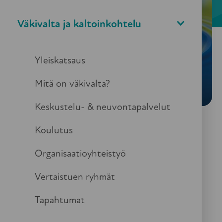
Väkivalta ja kaltoinkohtelu
Yleiskatsaus
Mitä on väkivalta?
Keskustelu- & neuvontapalvelut
Koulutus
Yhteistyöllä muiden organisaatioiden kanssa
Organisaatioyhteistyö
edistämme
väkivallan, hyväksikäytön ja
kaltoinkohtelun uhan alla elävien ikääntyneiden ja
Vertaistuen ryhmät
heidän läheistensä asioiden eteenpäin viemistä.
Tapahtumat
Järjestön toiminnan mahdollistaa
yhteistyövaltakunnallisten ja alueellisten vanhus- ja