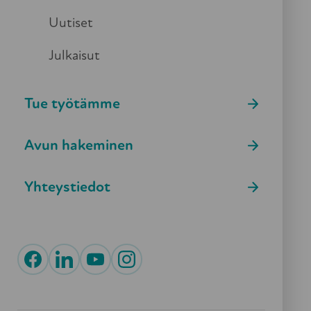
THL
Uutiset
Sosiaali- ja terveysministeriö
Julkaisut
Sisäministeriö
Eduskunnan oikeusasiamies
Tue työtämme
Valvira
Avun hakeminen
Aluehallintovirasto
Yhteystiedot
Suvanto-ryhmiä järjestetään yhteistyössä Helsingin
kaupungin, Helsingin seurakuntayhtymän, Rekolan
seurakunnan, Vantaan turvakodin sekä Marjatta-
säätiön (ent. Kotiapusäätiö Havurasti) ja Myyrastin
kanssa.