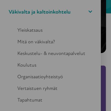
Väkivalta ja kaltoinkohtelu
Yleiskatsaus
Mitä on väkivalta?
Keskustelu- & neuvontapalvelut
Koulutus
Kätketyt Äänet 2024
Organisaatioyhteistyö
Vertaistuen ryhmät
Ma 17.6. klo 12–15:30
Laikun lava,
Tapahtumat
Kirjastonpuisto, Tampere