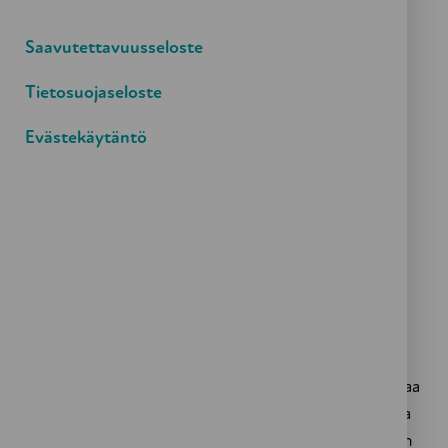
Tervetuloa!
Saavutettavuusseloste
Tietosuojaseloste
Evästekäytäntö
Tapahtuman tarkoitus
Lisäämme tietoa ikäihmisten yhteiskunnallista asemaa
haastavista tekijöistä ja löydämme yhdessä ratkaisuja
ikääntyneiden turvallisuudentunteen ja osallisuuden