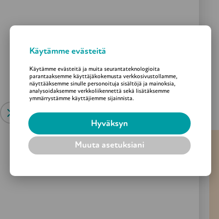
– Entinen YK:n (United Nations)
Pääsihteeri Ban Ki-moon
Käytämme evästeitä
Käytämme evästeitä ja muita seurantateknologioita
parantaaksemme käyttäjäkokemusta verkkosivustollamme,
Lue lisää
näyttääksemme sinulle personoituja sisältöjä ja mainoksia,
analysoidaksemme verkkoliikennettä sekä lisätäksemme
ymmärrystämme käyttäjiemme sijainnista.
Hyväksyn
Muuta asetuksiani
Lahjoita vanhusten hyväksi