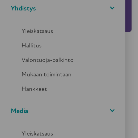
Kaikille vapaa pääsy
Yhdistys
Yleiskatsaus
Hallitus
Valontuoja-palkinto
Mukaan toimintaan
Hankkeet
Tehdään yhdessä Suomesta
turvallisempi maa nykyisille ja
Media
tuleville ikääntyneille – eli meille
kaikille!
Yleiskatsaus