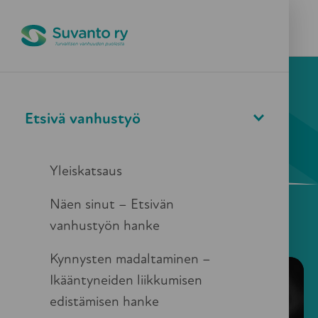
Pikapoistuminen
Valikko
Haku
Etsivä vanhustyö
Väkivalta ja kaltoinkohtelu
Yleiskatsaus
Kätketyt Äänet 2024
Näen sinut – Etsivän
vanhustyön hanke
Kynnysten madaltaminen –
Ikääntyneiden liikkumisen
edistämisen hanke