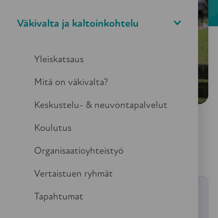
Väkivalta ja kaltoinkohtelu
Yleiskatsaus
Mitä on väkivalta?
Keskustelu- & neuvontapalvelut
Koulutus
Materiaalit
Organisaatioyhteistyö
Vertaistuen ryhmät
Täällä on lupa puhua
Tapahtumat
väkivallasta
PDF