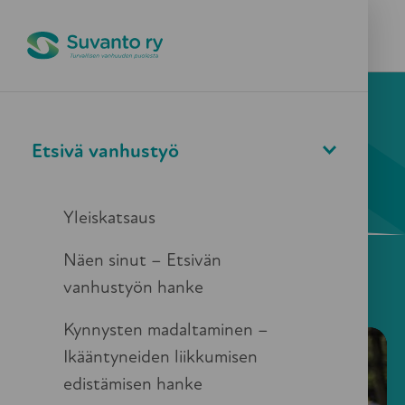
Pikapoistuminen
Valikko
Haku
Etsivä vanhustyö
Media
Yleiskatsaus
Julkaisut
Näen sinut – Etsivän
vanhustyön hanke
Kynnysten madaltaminen –
Ikääntyneiden liikkumisen
edistämisen hanke