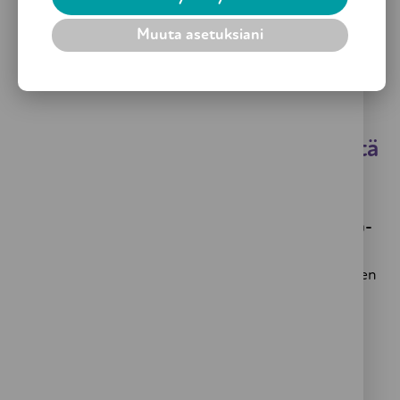
Muuta asetuksiani
Tackling_abuse_older_people.pdf
Oheisia julkaisuja voit ladata tästä
tai tilata yhdistyksestä:
Suvanto ry:n ja Vanhustyön keskusliiton Kotiturva-
hankkeen videot ja oppaat
tukevat ikääntyneitä
ihmisiä, heidän läheisiään sekä ikääntyneiden ihmisten
kanssa työskenteleviä ammattilaisia
ongelmatilanteisiin varautumisessa ja teknologisten
ratkaisujen käyttöönotossa.