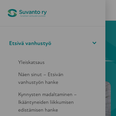
Pikapoistuminen
Valikko
Haku
Etsivä vanhustyö
Yhdistys
Yleiskatsaus
Näen sinut – Etsivän
vanhustyön hanke
Kynnysten madaltaminen –
Ikääntyneiden liikkumisen
edistämisen hanke