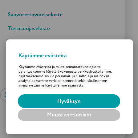
Mukaan toimintaan
Saavutettavuusseloste
Tietosuojaseloste
Evästekäytäntö
Suvanto ry on Ensi- ja turvakotien liiton,
Käytämme evästeitä
Vanhustyön keskusliiton, Vanhus- ja
lähimmäispalvelun liiton sekä Suomen sosiaali ja
Käytämme evästeitä ja muita seurantateknologioita
parantaaksemme käyttäjäkokemusta verkkosivustollamme,
terveys ry:n jäsen.
näyttääksemme sinulle personoituja sisältöjä ja mainoksia,
analysoidaksemme verkkoliikennettä sekä lisätäksemme
ymmärrystämme käyttäjiemme sijainnista.
Toimintaa tukevat:
Hyväksyn
Helsingin kaupunki
Muuta asetuksiani
STEA