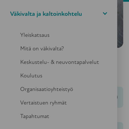
Väkivalta ja kaltoinkohtelu
Yleiskatsaus
Mitä on väkivalta?
Keskustelu- & neuvontapalvelut
Tässä osiossa
Koulutus
Organisaatioyhteistyö
Hallitus
Vertaistuen ryhmät
Tapahtumat