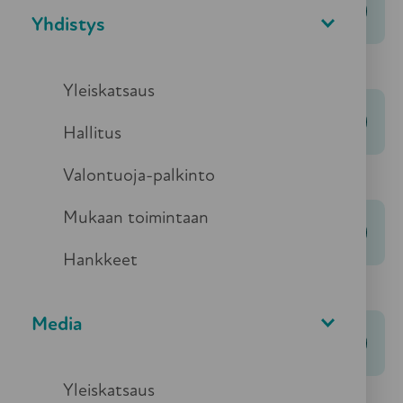
Valontuoja-palkinto
Yhdistys
Yleiskatsaus
Tue työtämme
Hallitus
Valontuoja-palkinto
Mukaan toimintaan
Mukaan toimintaamme
Hankkeet
Media
Hankkeet
Yleiskatsaus