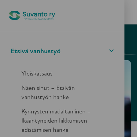
Pikapoistuminen
Valikko
Haku
5.9.2022
Ajankohtaista
Etsivä vanhustyö
Blogi – Ikääntyviin
kohdistuva digitaalinen
Yleiskatsaus
väkivalta
Näen sinut – Etsivän
vanhustyön hanke
Kynnysten madaltaminen –
Ikääntyneiden liikkumisen
edistämisen hanke