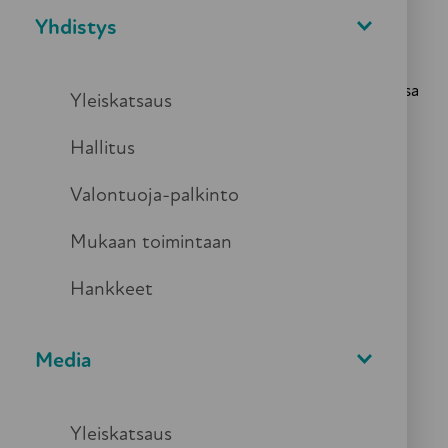
vahvistuivat.
Yhdistys
Asiakkaiden kodin ulkopuolinen arki muuttui.
Rutiinien muutos ja tutustuminen työntekijän kanssa
Yleiskatsaus
eri vaihtoehtoihin olivat keskeistä, edesauttoivat
asiakkaan liikkumisen, sosiaalisen kanssakäymisen ja
Hallitus
merkityksellisen tekemisen löytymistä.
Valontuoja-palkinto
Opinnäytetyön tekijöinä tulevat geronomit Petra
Mukaan toimintaan
Keskitalo ja Taina Szabó Metropolia
Ammattikorkeakoulusta.
Hankkeet
Lue lisää
Media
Opinnäytetyö liitteenä alla:
Yleiskatsaus