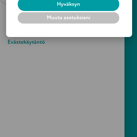
Hyväksyn
Saavutettavuusseloste
Muuta asetuksiani
Tietosuojaseloste
Evästekäytäntö
Jaa sivu:
Turvallisen vanhuuden puolesta – Suvanto ry
Yliopistonkatu 5, 6 krs. 00100 HELSINKI
Yhdistys