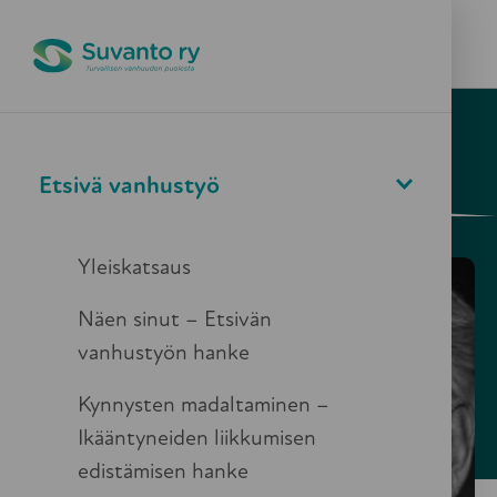
Pikapoistuminen
Valikko
Haku
22.5.2025
Ajankohtaista
Etsivä vanhustyö
KÄTKETYT ÄÄNET -
TAPAHTUMIA USEALLA
Yleiskatsaus
PAIKKAKUNNALLA
Näen sinut – Etsivän
perjantaina 13.6.2025
vanhustyön hanke
Kynnysten madaltaminen –
Ikääntyneiden liikkumisen
edistämisen hanke