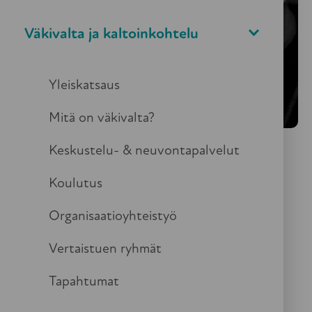
Väkivalta ja kaltoinkohtelu
Yleiskatsaus
Mitä on väkivalta?
Keskustelu- & neuvontapalvelut
Koulutus
Kansainvälisen ikääntyneisiin
kohdistuvan kaltoinkohtelun
Organisaatioyhteistyö
vastaisen päivän tapahtuma
Vertaistuen ryhmät
KÄTKETYT ÄÄNET -
Tapahtumat
TAPAHTUMIA USEALLA