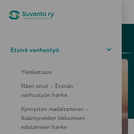
Pikapoistuminen
Valikko
Haku
4.9.2025
Ajankohtaista
Etsivä vanhustyö
Suvanto yhteistyöhön Itä-
Uudenmaan
Yleiskatsaus
hyvinvointialueen kanssa
Näen sinut – Etsivän
vanhustyön hanke
Kynnysten madaltaminen –
Ikääntyneiden liikkumisen
edistämisen hanke