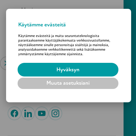
Uutiset
Julkaisut
Käytämme evästeitä
Käytämme evästeitä ja muita seurantateknologioita
parantaaksemme käyttäjäkokemusta verkkosivustollamme,
Jaa sivu:
Tue työtämme
näyttääksemme sinulle personoituja sisältöjä ja mainoksia,
analysoidaksemme verkkoliikennettä sekä lisätäksemme
ymmärrystämme käyttäjiemme sijainnista.
Avun hakeminen
Hyväksyn
Turvallisen vanhuuden puolesta – Suvanto ry
Yhteystiedot
Muuta asetuksiani
Yliopistonkatu 5, 6 krs. 00100 HELSINKI
Yhdistys