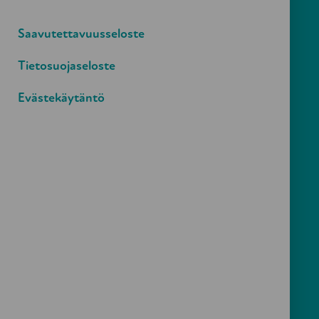
Lue toiminnastamme
Saavutettavuusseloste
Hallitus
Tietosuojaseloste
Valontuoja-palkinto
Evästekäytäntö
Mukaan toimintaamme
Tue työtämme
Palvelut
Palvelut
Tapahtumat
Keskustelu- & neuvontapalvelut
Koulutus
Organisaatioyhteistyö