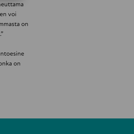
iheuttama
len voi
remmasta on
.”
intoesine
jonka on