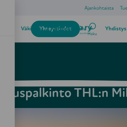
Ajankohtaista
Tu
ö
Väkivalta ja kaltoinkohtelu
Yhteystiedot
Yhdistys
Haku
ustuspalkinto THL:n Mi