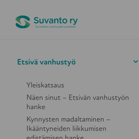
Pikapoistuminen
Etsivä vanhusty
Etsivä vanhustyö
Ajankohtaista
2.12.2021
Yleiskatsaus
Näen sinut – Etsivän vanhustyön
Valontuoja -tunn
hanke
Salmiselle
Kynnysten madaltaminen –
Ikääntyneiden liikkumisen
edistämisen hanke