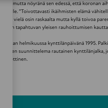
oisena, mutta nöyränä sen edessä, että koronan a
tyneille. ”Toivottavasti ikäihmisten elämä vähitel
 näyttää vielä osin raskaalta mutta kyllä toivoa pa
tellen tapahtuvan yleisen rauhoittumisen kautta
n kerran helmikuussa kynttilänpäivänä 1995. Palk
a varten suunnittelema rautainen kynttilänjalka, 
o Miettinen.