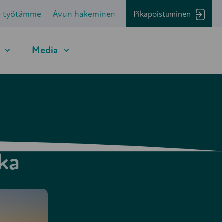
e työtämme
Avun hakeminen
Pikapoistuminen
Media
ka