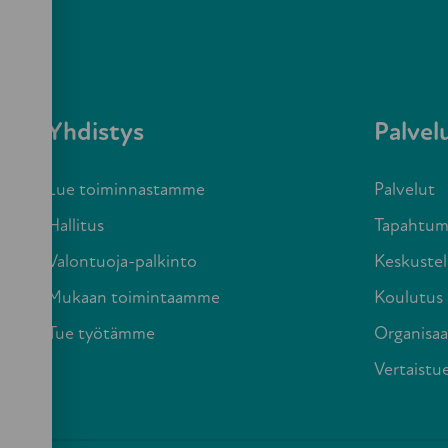
Yhdistys
Palvel
Lue toiminnastamme
Palvelut
Hallitus
Tapahtum
Valontuoja-palkinto
Keskustel
Mukaan toimintaamme
Koulutus
Tue työtämme
Organisaa
Vertaistu