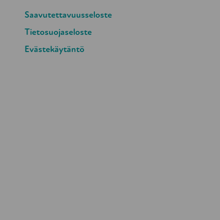
Saavutettavuusseloste
Tietosuojaseloste
Evästekäytäntö
Turvallisen vanhuuden puolesta – Suvanto
ry
Yliopistonkatu 5, 6 krs. 00100 HELSINKI