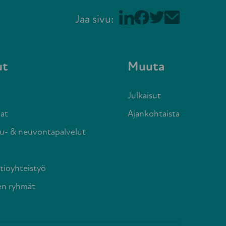
Jaa sivu:
ut
Muuta
Julkaisut
at
Ajankohtaista
u- & neuvontapalvelut
tioyhteistyö
en ryhmät