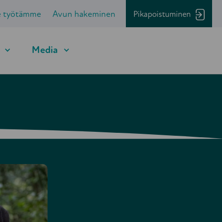
e työtämme
Avun hakeminen
Pikapoistuminen
Media