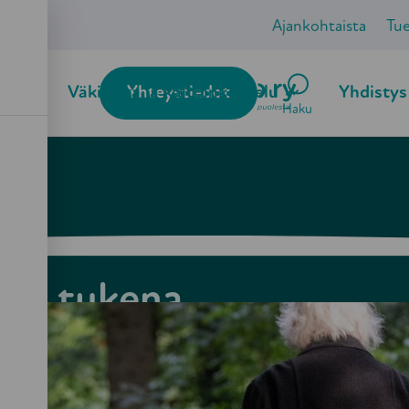
Ajankohtaista
Tu
ö
Väkivalta ja kaltoinkohtelu
Yhteystiedot
Yhdistys
Haku
isen tukena