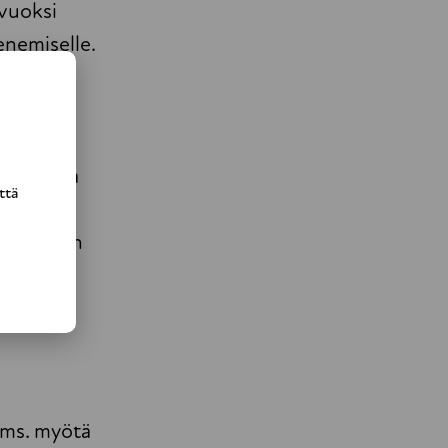
 vuoksi
enemiselle.
eminen
iikkuessa
ttä
löytämään
rkitsee
tms. myötä