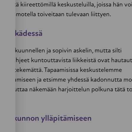
äkästä kiireettömillä keskusteluilla, joissa hän vo
ja hahmotella toiveitaan tulevaan liittyen.
t käsikädessä
tseä kuunnellen ja sopivin askelin, mutta silti
peutin ohjeet kuntouttavista liikkeistä ovat hauta
jääneet tekemättä. Tapaamisissa keskustelemme
ä toipumiseen ja etsimme yhdessä kadonnutta mot
ssa auttaa näkemään harjoittelun polkuna tätä to
lihaskunnon ylläpitämiseen