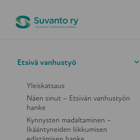
Pikapoistuminen
Etsivä vanhusty
Etsivä vanhustyö
Blogi
24.3.2025
Yleiskatsaus
Näen sinut – Etsivän vanhustyön
Liikkeelle lähtem
hanke
Kynnysten madaltaminen –
Ikääntyneiden liikkumisen
edistämisen hanke