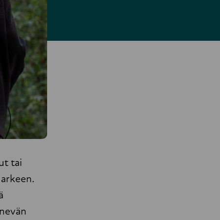
ut tai
 arkeen.
ä
enevän