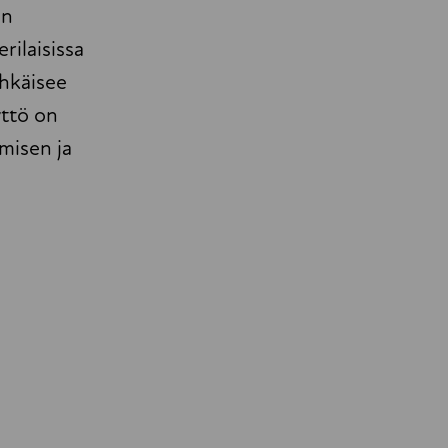
in
rilaisissa
ehkäisee
yttö on
misen ja