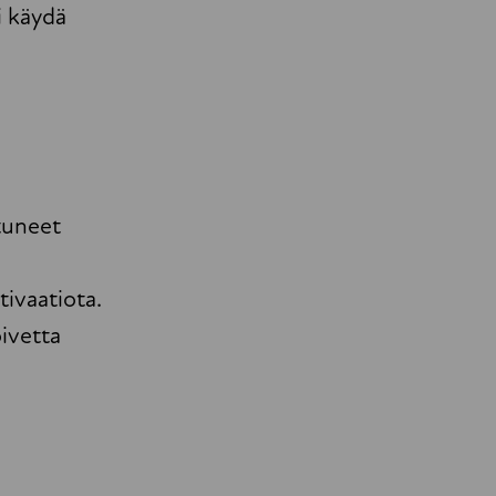
i käydä
utuneet
ivaatiota.
ivetta