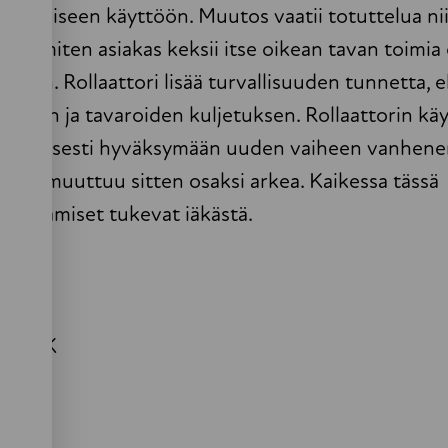
 päivittäiseen käyttöön. Muutos vaatii totuttelua ni
eimmiten asiakas keksii itse oikean tavan toimia e
maan. Rollaattori lisää turvallisuuden tunnetta, 
ämisen ja tavaroiden kuljetuksen. Rollaattorin kä
nkreettisesti hyväksymään uuden vaiheen vanhene
 mutta muuttuu sitten osaksi arkea. Kaikessa tässä
kohtaamiset tukevat iäkästä.
mi AMK