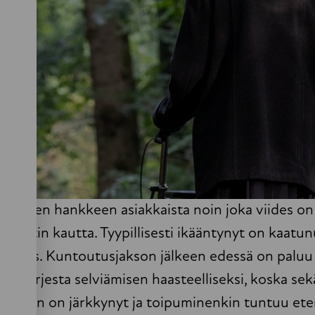
tämisen hankkeen asiakkaista noin joka viides on
apeutin kautta. Tyypillisesti ikääntynyt on kaatun
eikkaus. Kuntoutusjakson jälkeen edessä on paluu
ein arjesta selviämisen haasteelliseksi, koska sek
kykyihin on järkkynyt ja toipuminenkin tuntuu et