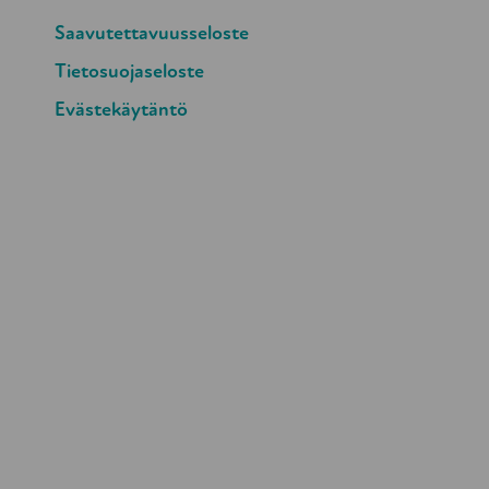
niin, että rollaattori jää apuvälineeksi
Saavutettavuusseloste
käytännössä kuin myös ajatustasolla. Us
Tietosuojaseloste
tilanteessa, kunhan uskaltautuu kokeile
Evästekäytäntö
uusia kaatumisia ja mahdollistaa leväht
monelle virstapylväs, jossa joutuu ko
luopumisen tiellä. Se kirpaisee aluksi,
Liikkumisen edistämisen kiireettömät 
Kirjoittaja:
Taru Varpenius, hankeohjaaja, gerono
Ikääntyneiden liikkumisen edistäminen