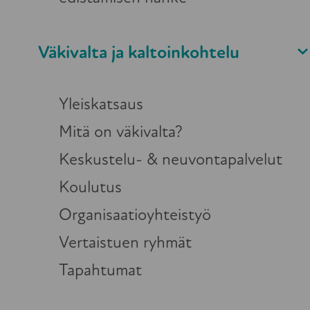
Väkivalta ja kaltoinkohtelu
Yleiskatsaus
Mitä on väkivalta?
Keskustelu- & neuvontapalvelut
Koulutus
Mereon ikääntyneiden liikkumisen edis
Organisaatioyhteistyö
ohjautunut meille toiminta- tai fysioter
Vertaistuen ryhmät
hänellä on ollut kuluman tms. vuoksi l
Tapahtumat
Etenkin yksin asuvat iäkkäät kokevat us
turvallisuuden tunne että usko omiin 