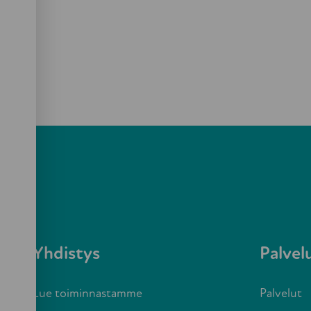
Yhdistys
Palvel
Lue toiminnastamme
Palvelut