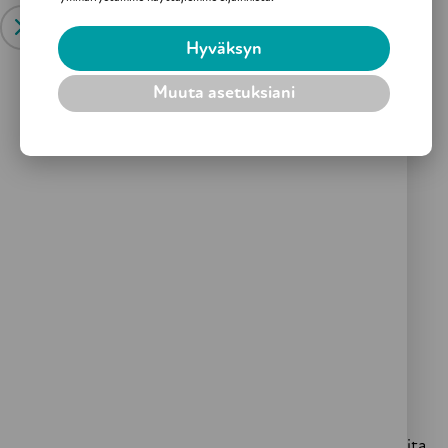
tukemiseksi MEREOlla hyödynnetään aktiivisesti myös
vapaaehtoistoimintaa ja monelle asiakkaalle
Hyväksyn
haetaankin vapaaehtoinen ulkoilukaveri, jonka kanssa
Muuta asetuksiani
voi ulkoilla ja vaihtaa kuulumisia. Tämän avulla voidaan
vastata niin liikunnalliseen, kuin sosiaalisen
kanssakäymisenkin tarpeisiin.
MEREOn Etsivää vanhustyötä tehdään Helsingin
alueella yli 65 vuotta täyttäneiden parissa.
Toimintamme tavoitti ensimmäisen koronavuoden
aikana noin 150 asiakasta ja asiakastapaamisia kertyi
lähes 200. Keskimääräinen kesto asiakkuudelle oli
noin 4,5 kuukautta.
MEREOn Etsivä vanhustyö ei ole suinkaan ainoa
ikääntyneiden liikkumisen edistämisen kanssa
työskentelevä taho. Helsingin alueella vaikuttaa useita