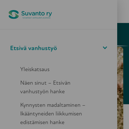
Pikapoistuminen
Valikko
Haku
30.11.2022
Blogi
Etsivä vanhustyö
Liikkumisen edistäminen
osana Etsivää vanhustyötä
Yleiskatsaus
Näen sinut – Etsivän
vanhustyön hanke
Kynnysten madaltaminen –
Ikääntyneiden liikkumisen
edistämisen hanke