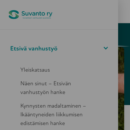
Pikapoistuminen
Valikko
Haku
5.2.2024
Blogi
Etsivä vanhustyö
Teoriasta käytäntöön -
harjoittelu sote-alalla
Yleiskatsaus
Näen sinut – Etsivän
vanhustyön hanke
Kynnysten madaltaminen –
Ikääntyneiden liikkumisen
edistämisen hanke