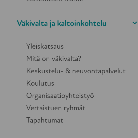
Väkivalta ja kaltoinkohtelu
Yleiskatsaus
Mitä on väkivalta?
Keskustelu- & neuvontapalvelut
Ikä, sukupuoli, sosiaalinen t
Koulutus
kaltoinkohdelluksi tai väkiv
Organisaatioyhteistyö
ja ulkomaisissa tutkimuksiss
Vertaistuen ryhmät
tekijöitä, jotka voivat kärj
Tapahtumat
laiminlyönteihin tai jopa väk