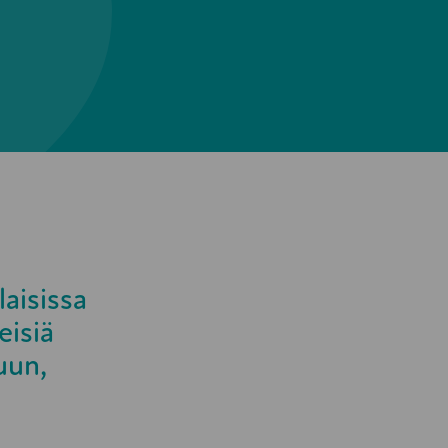
aisissa
eisiä
uun,