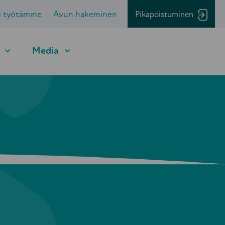
e työtämme
Avun hakeminen
Pikapoistuminen
Media