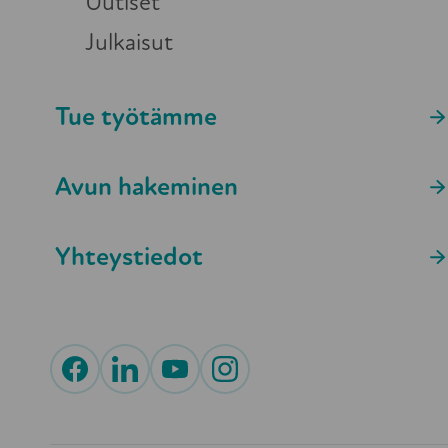
Uutiset
väkivaltainen parisuhde- tai perhehis
Julkaisut
Tue työtämme
Avun hakeminen
Yhteystiedot
Turvallisen vanhuuden puolesta – Suvanto
ry
Yliopistonkatu 5, 6 krs. 00100 HELSINKI