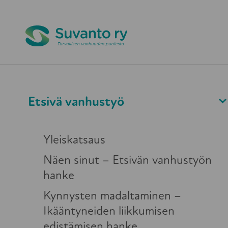
Pikapoistuminen
Etsivä vanhusty
Etsivä vanhustyö
Yleiskatsaus
Näen sinut – Etsivän vanhustyön
Väkivalta ja kaltoinkohtelu
hanke
Riskitekijät
Kynnysten madaltaminen –
Ikääntyneiden liikkumisen
edistämisen hanke