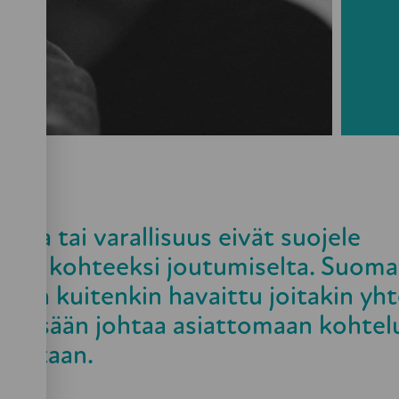
austa tai varallisuus eivät suojele
allan kohteeksi joutumiselta. Suomal
a on kuitenkin havaittu joitakin yht
istyessään johtaa asiattomaan kohtel
ivaltaan.