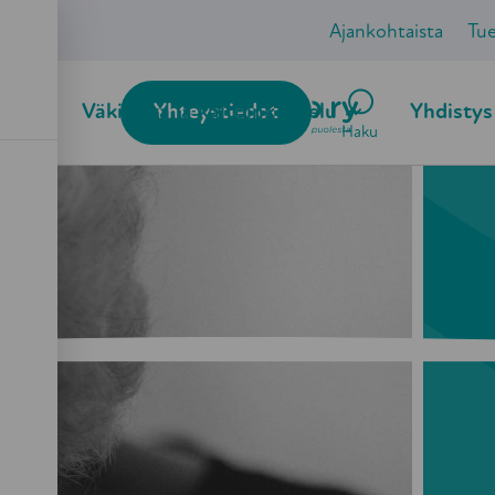
Ajankohtaista
Tu
ö
Väkivalta ja kaltoinkohtelu
Yhteystiedot
Yhdistys
Haku