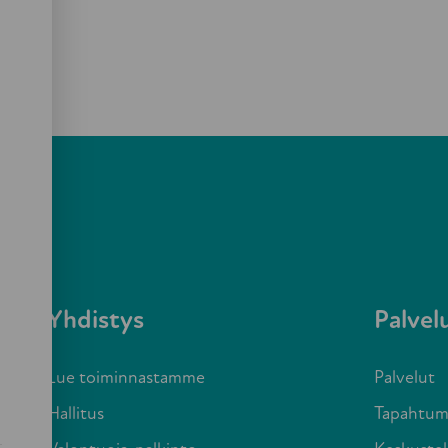
toria
Yhdistys
Palvel
Lue toiminnastamme
Palvelut
Hallitus
Tapahtum