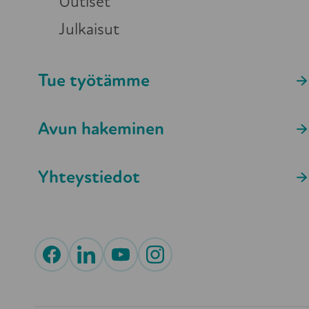
Uutiset
kanssa asiakkaat saivat uusia näkökulm
perinneruokia.
Julkaisut
Lisätä tietoa etsivän vanhustyön tue
Tue työtämme
Hankkeen aikana jaettiin tietoa verkosto
Valli ry:n kanssa laadittiin Etsivän va
Avun hakeminen
Kansalaisareenan julkaisuun. Materiaal
koordinoiville.
Yhteystiedot