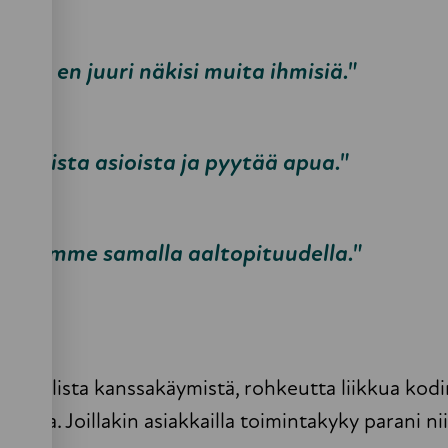
nani, en juuri näkisi muita ihmisiä."
a omista asioista ja pyytää apua."
, olemme samalla aaltopituudella."
sosiaalista kanssakäymistä, rohkeutta liikkua kodi
intia. Joillakin asiakkailla toimintakyky parani nii