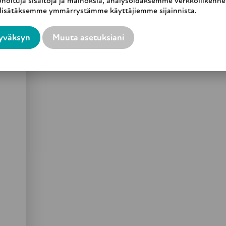
noituja sisältöjä ja mainoksia, analysoidaksemme verkkoliikenne
a kuulumisia muutaman viikon kuluttua sekä asiakkaalle
 lisätäksemme ymmärrystämme käyttäjiemme sijainnista.
yväksyn
Muuta asetuksiani
amanaikaisesti etsivän vanhustyön ammatillisen työn k
ta