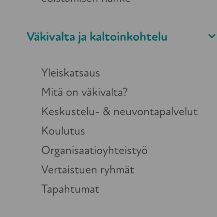
kehittämis
2022-2025
Väkivalta ja kaltoinkohtelu
Yleiskatsaus
Mitä on väkivalta?
Keskustelu- & neuvontapalvelut
Mistä kaikki alkoi?
Koulutus
Organisaatioyhteistyö
Tarve syntyi etsivän vanhustyön työntek
Vertaistuen ryhmät
rinnalla kulkijaa pidempiaikaiseen suhte
Tapahtumat
ennalleen. Lisäksi kaivattiin erityisee
tukea ja motivointia ikääntyneille vap