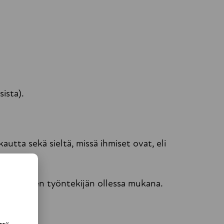
ista).
utta sekä sieltä, missä ihmiset ovat, eli
itapaaminen työntekijän ollessa mukana.