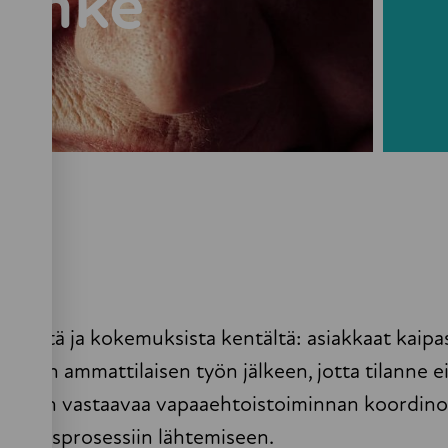
hanke
ijöiltä ja kokemuksista kentältä: asiakkaat kaipa
eseen ammattilaisen työn jälkeen, jotta tilanne ei
n tukeen vastaavaa vapaaehtoistoiminnan koordinoi
aaehtoisprosessiin lähtemiseen.