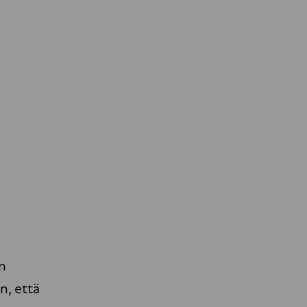
n
n, että