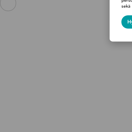
perso
Työntekijä seuraa tilannetta ja soitta
sekä
eteenpäin jatkuu tarpeen mukaisesti.
H
Vapaaehtoisprosessi voi käynnistyä s
Kokemuksia toiminnas
Asiakkaat kertoivat: