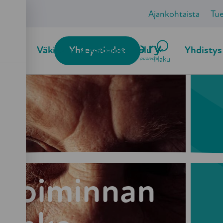
Ajankohtaista
Tu
ö
Väkivalta ja kaltoinkohtelu
Yhteystiedot
Yhdistys
Haku
stoiminnan