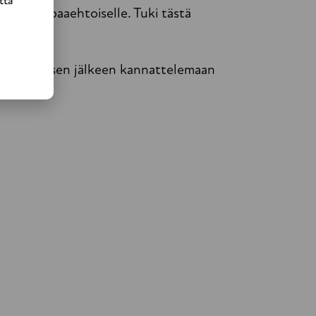
ttä
 että vapaaehtoiselle. Tuki tästä
anssa tai sen jälkeen kannattelemaan