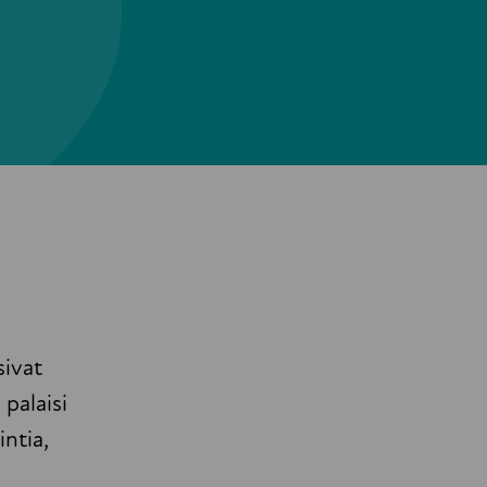
sivat
 palaisi
ntia,