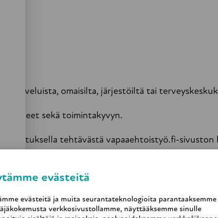
 palveluista, omaisilta, järjestöiltä tai terveyskeskuks
taa tarpeet sekä toimintakyvyn.
ilmoituksella tehtävästä vapaaehtoistyö.fi-sivuston ka
ytämme evästeitä
ytetään yksilöllisesti, jonka jälkeen järjestetään ens
ämme evästeitä ja muita seurantateknologioita parantaaksemme
pitokäytännöt.
täjäkokemusta verkkosivustollamme, näyttääksemme sinulle