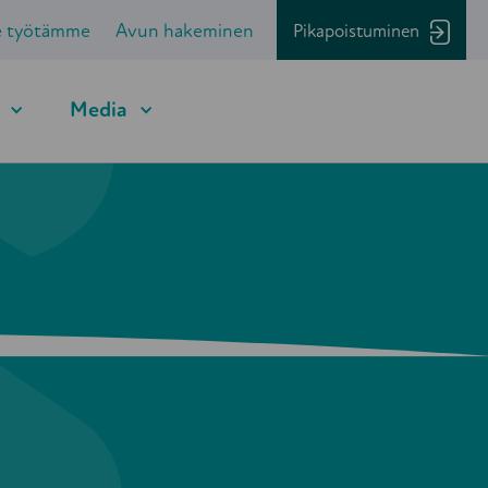
e työtämme
Avun hakeminen
Pikapoistuminen
Media