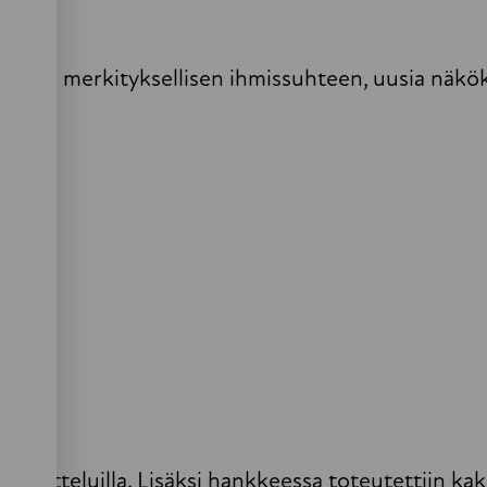
eensa merkityksellisen ihmissuhteen, uusia näkök
haastatteluilla. Lisäksi hankkeessa toteutettiin kak