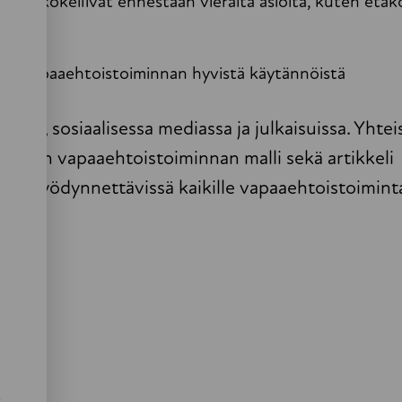
ia ja kokeilivat ennestään vieraita asioita, kuten etäko
tun vapaaehtoistoiminnan hyvistä käytännöistä
issa, sosiaalisessa mediassa ja julkaisuissa. Yhte
nhustyön vapaaehtoistoiminnan malli sekä artikkeli
i on hyödynnettävissä kaikille vapaaehtoistoimint