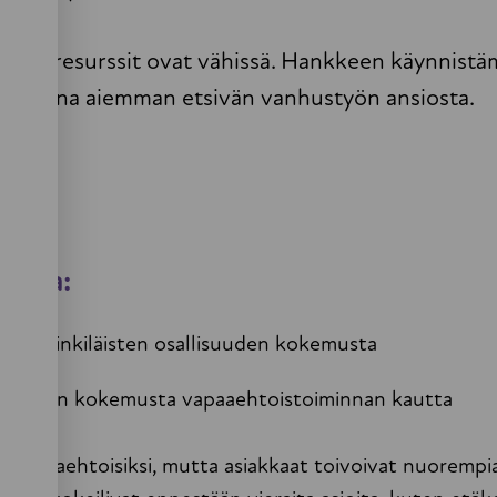
omat resurssit ovat vähissä. Hankkeen käynnistäm
t valmiina aiemman etsivän vanhustyön ansiosta.
tetta:
en helsinkiläisten osallisuuden kokemusta
sallisuuden kokemusta vapaaehtoistoiminnan kautta
ita vapaaehtoisiksi, mutta asiakkaat toivoivat nuoremp