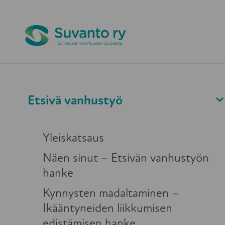
Pikapoistuminen
Etsivä vanhusty
Etsivä vanhustyö
Etsivä vanhustyö
Etsivän
Yleiskatsaus
vanhustyön
Näen sinut – Etsivän vanhustyön
hanke
vapaaehtoi
Kynnysten madaltaminen –
Ikääntyneiden liikkumisen
edistämisen hanke